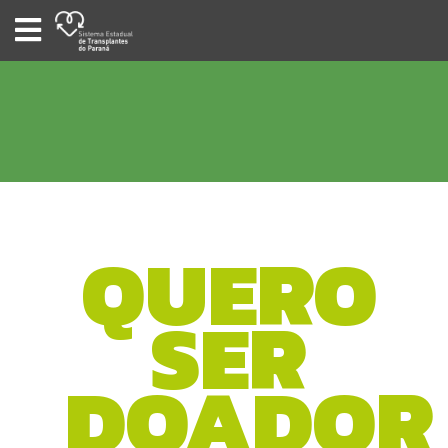
SISTEMA
ESTADUAL
DE
TRANSPLANTES
DO
PARANÁ
QUERO
SER
DOADOR