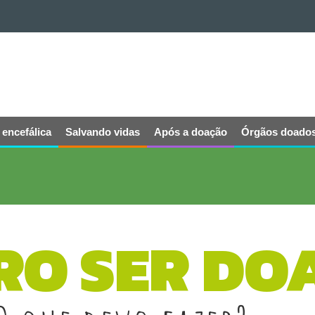
 encefálica
Salvando vidas
Após a doação
Órgãos doado
RO SER DO