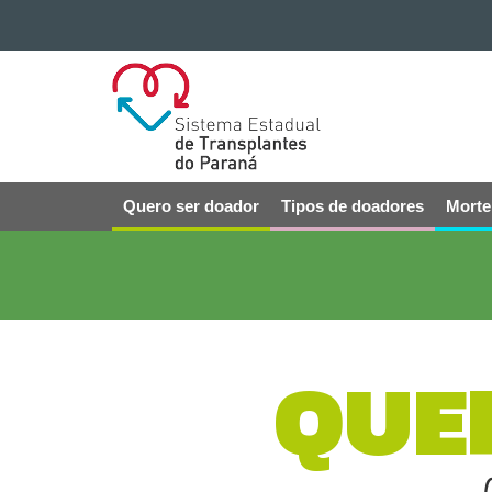
Ir para o conteúdo
SISTEMA
Ir para a navegação
ESTADUAL
Ir para a busca
Mapa do site
DE
TRANSPLANTES
DO
Quero ser doador
Tipos de doadores
Morte
Navegação
PARANÁ
principal
QUE