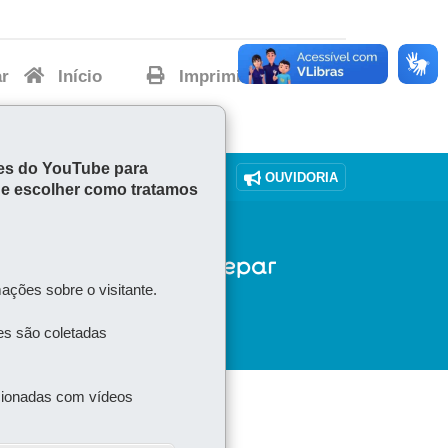
ar
Início
Imprimir
Baixar
kies do YouTube para
DENUNCIE CORRUPÇÃO
OUVIDORIA
ode escolher como tratamos
ações sobre o visitante.
es são coletadas
acionadas com vídeos