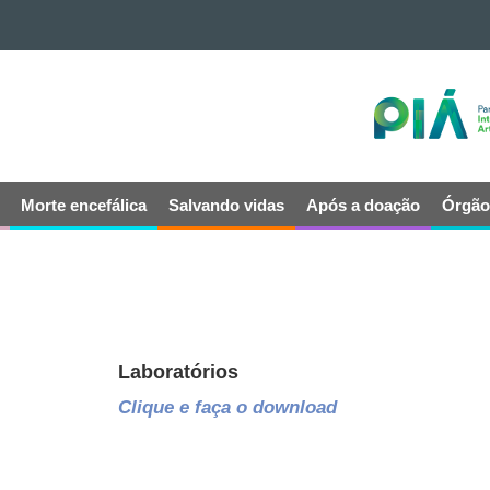
Morte encefálica
Salvando vidas
Após a doação
Órgão
Laboratórios
Clique e faça o download