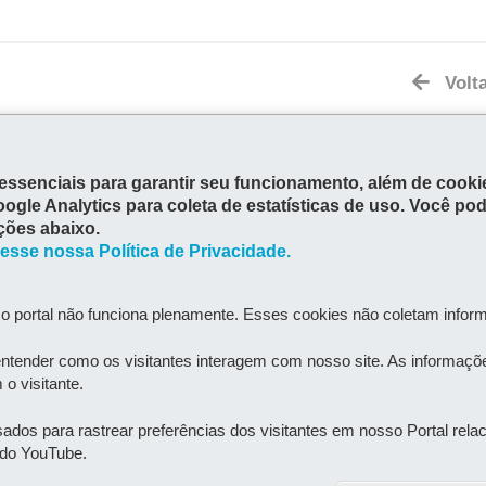
Volt
es essenciais para garantir seu funcionamento, além de coo
MAPA DO SITE
oogle Analytics para coleta de estatísticas de uso. Você p
ções abaixo.
esse nossa Política de Privacidade.
 SAÚDE
ouças
o portal não funciona plenamente. Esses cookies não coletam inform
PR
MAPA
ntender como os visitantes interagem com nosso site. As informaçõ
o visitante.
dos para rastrear preferências dos visitantes em nosso Portal rel
s do YouTube.