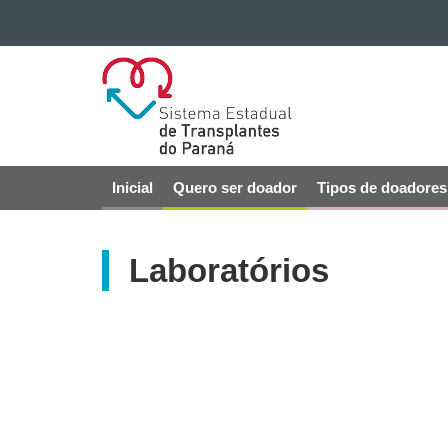
Ir para o conteúdo
SISTEMA
Ir para a navegação
ESTADUAL
Ir para a busca
Mapa do site
DE
TRANSPLANTES
DO
Inicial
Quero ser doador
Tipos de doadores
Navegação
PARANÁ
principal
Laboratórios