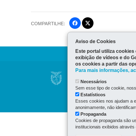
Fa
COMPARTILHE:
ce
Tw
bo
Aviso de Cookies
itt
ok
er
Este portal utiliza cooki
exibição de vídeos e do G
os cookies a partir das op
Navegação
Para mais informações, ac
SECRETARIA DA
principal
Necessários
Rua Piquiri 170 - Reb
Sem esse tipo de cookie, noss
80230-140
-
Curitiba
-
Estatísticos
Esses cookies nos ajudam a e
anonimamente, não identificam 
Propaganda
Cookies de propaganda são usa
institucionais exibidos atravé