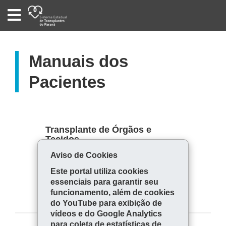
SISTEMA
ESTADUAL
DE
TRANSPLANTES
DO
PARANÁ
Manuais dos
Pacientes
Transplante de Órgãos e
Tecidos
clique e faça o download
Aviso de Cookies
Este portal utiliza cookies
essenciais para garantir seu
funcionamento, além de cookies
do YouTube para exibição de
vídeos e do Google Analytics
para coleta de estatísticas de