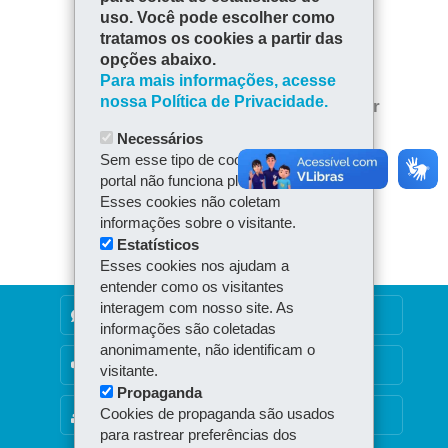
uso. Você pode escolher como
COMPARTILHE:
tratamos os cookies a partir das
Fa
W
opções abaixo.
ce
ha
Para mais informações, acesse
Tw
bo
ts
nossa Política de Privacidade.
Voltar
Início
Imprimir
itt
ok
Ap
Necessários
er
Baixar
p
Sem esse tipo de cookie, nosso
portal não funciona plenamente.
Esses cookies não coletam
informações sobre o visitante.
Estatísticos
Esses cookies nos ajudam a
entender como os visitantes
interagem com nosso site. As
DENUNCIE CORRUPÇÃO
informações são coletadas
anonimamente, não identificam o
OUVIDORIA
visitante.
Propaganda
Cookies de propaganda são usados
MAPA DO SITE
para rastrear preferências dos