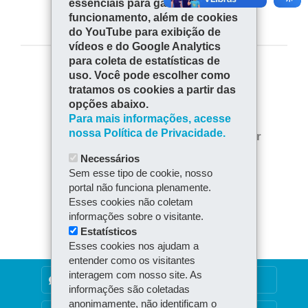
essenciais para garantir seu
funcionamento, além de cookies
do YouTube para exibição de
vídeos e do Google Analytics
para coleta de estatísticas de
uso. Você pode escolher como
COMPARTILHE:
tratamos os cookies a partir das
Fa
W
opções abaixo.
ce
ha
Para mais informações, acesse
Tw
bo
ts
nossa Política de Privacidade.
Voltar
Início
Imprimir
itt
ok
Ap
Necessários
er
Baixar
p
Sem esse tipo de cookie, nosso
portal não funciona plenamente.
Esses cookies não coletam
informações sobre o visitante.
Estatísticos
Esses cookies nos ajudam a
entender como os visitantes
interagem com nosso site. As
DENUNCIE CORRUPÇÃO
informações são coletadas
anonimamente, não identificam o