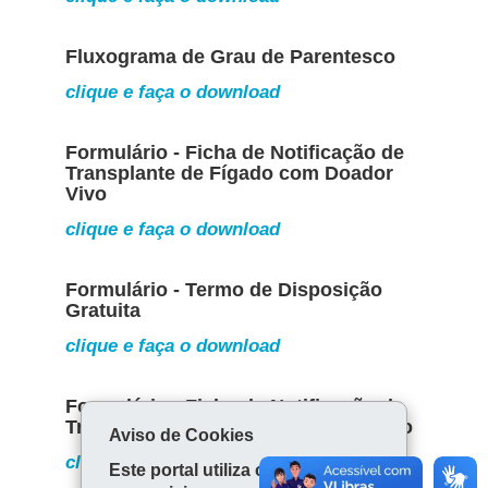
Fluxograma de Grau de Parentesco
clique e faça o download
Formulário - Ficha de Notificação de
Transplante de Fígado com Doador
Vivo
clique e faça o download
Formulário - Termo de Disposição
Gratuita
clique e faça o download
Formulário - Ficha de Notificação de
Transplante de Rim com Doador Vivo
Aviso de Cookies
clique e faça o download
Este portal utiliza cookies