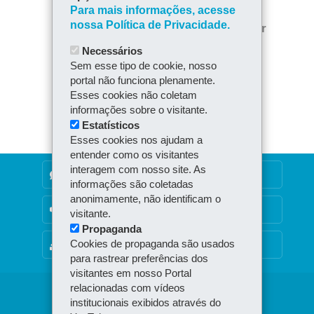
ce
ha
Para mais informações, acesse
Tw
bo
ts
nossa Política de Privacidade.
Voltar
Início
Imprimir
itt
ok
Ap
Necessários
er
Baixar
p
Sem esse tipo de cookie, nosso
portal não funciona plenamente.
Esses cookies não coletam
informações sobre o visitante.
Estatísticos
Esses cookies nos ajudam a
entender como os visitantes
interagem com nosso site. As
DENUNCIE CORRUPÇÃO
informações são coletadas
anonimamente, não identificam o
OUVIDORIA
visitante.
Propaganda
Cookies de propaganda são usados
MAPA DO SITE
para rastrear preferências dos
visitantes em nosso Portal
relacionadas com vídeos
Navegação
institucionais exibidos através do