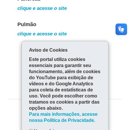
clique e acesse o site
Pulmão
clique e acesse o site
Aviso de Cookies
Córnea
Este portal utiliza cookies
essenciais para garantir seu
clique e acesse o site
funcionamento, além de cookies
do YouTube para exibição de
vídeos e do Google Analytics
para coleta de estatísticas de
uso. Você pode escolher como
tratamos os cookies a partir das
opções abaixo.
COMPARTILHE:
Para mais informações, acesse
nossa Política de Privacidade.
Fa
W
ce
ha