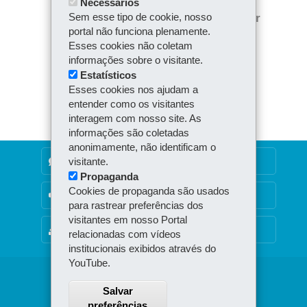
Necessários
Tw
bo
ts
Sem esse tipo de cookie, nosso
Voltar
Início
Imprimir
itt
ok
Ap
portal não funciona plenamente.
er
Baixar
Esses cookies não coletam
p
informações sobre o visitante.
Estatísticos
Esses cookies nos ajudam a
entender como os visitantes
interagem com nosso site. As
informações são coletadas
anonimamente, não identificam o
DENUNCIE CORRUPÇÃO
visitante.
Propaganda
Cookies de propaganda são usados
OUVIDORIA
para rastrear preferências dos
visitantes em nosso Portal
MAPA DO SITE
relacionadas com vídeos
institucionais exibidos através do
YouTube.
Navegação
Salvar
principal
preferências